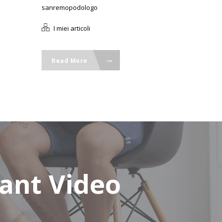
sanremopodologo
I miei articoli
Read More
ant Video