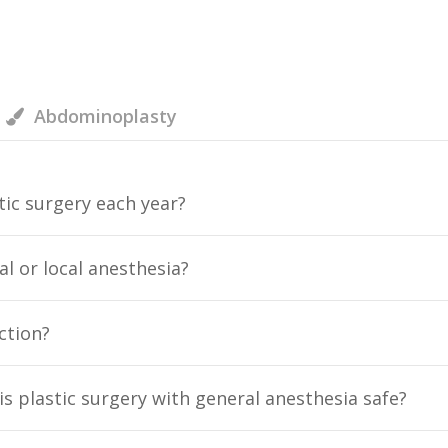
Abdominoplasty
c surgery each year?
l or local anesthesia?
ction?
 is plastic surgery with general anesthesia safe?