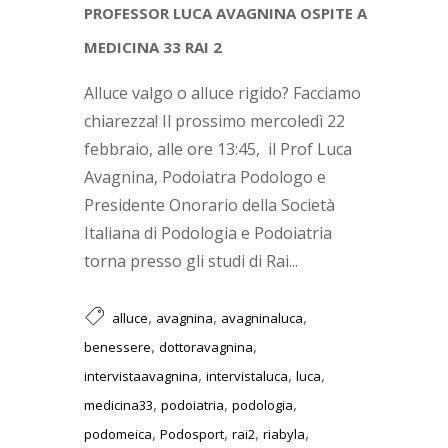
PROFESSOR LUCA AVAGNINA OSPITE A
MEDICINA 33 RAI 2
Alluce valgo o alluce rigido? Facciamo
chiarezza! Il prossimo mercoledì 22
febbraio, alle ore 13:45, il Prof Luca
Avagnina, Podoiatra Podologo e
Presidente Onorario della Società
Italiana di Podologia e Podoiatria
torna presso gli studi di Rai...
,
,
,
alluce
avagnina
avagninaluca
,
,
benessere
dottoravagnina
,
,
,
intervistaavagnina
intervistaluca
luca
,
,
,
medicina33
podoiatria
podologia
,
,
,
,
podomeica
Podosport
rai2
riabyla