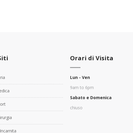
Siti
Orari di Visita
ria
Lun - Ven
9am to 6pm
dica
Sabato e Domenica
ort
chiuso
rurgia
Incarnita