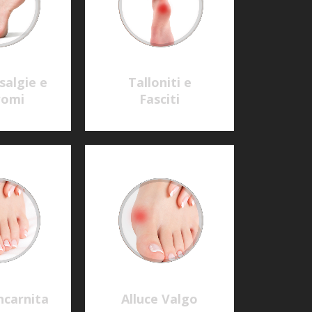
Caviglia e
Dolori al
Tendine d'Achille
Ginocchio
Dolori Anca
Dolori Schiena