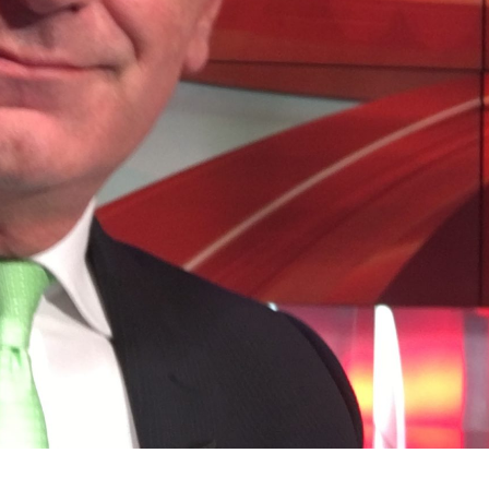
mo di patologie d
I disturbi più comuni e come trattarli