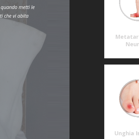
a quando metti le
i che vi abita
Metatarsalgie e
Talloniti e
Neuromi
Fasciti
Unghia Incarnita
Alluce Valgo