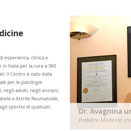
dicine
i esperienza, clinica e
 in Italia per la cura a 360
ti. Il Centro è nato dalla
ale per le patologie
 negli adulti, negli anziani,
iabete e Artrite Reumatoide,
gli sportivi di qualsiasi
Pioniere d
 dedicata allo studio
Primo centro d
arning