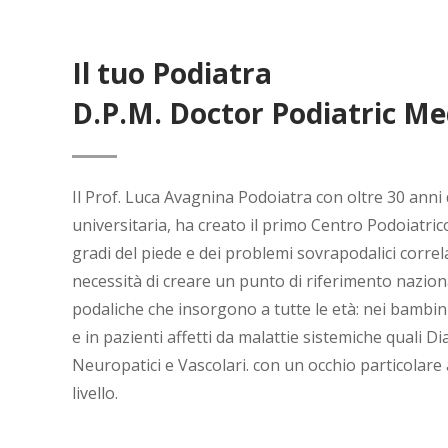
Il tuo Podiatra
D.P.M. Doctor Podiatric Me
Il Prof. Luca Avagnina Podoiatra con oltre 30 anni d
universitaria, ha creato il primo Centro Podoiatrico
gradi del piede e dei problemi sovrapodalici correla
necessità di creare un punto di riferimento nazion
podaliche che insorgono a tutte le età: nei bambini,
e in pazienti affetti da malattie sistemiche quali D
Neuropatici e Vascolari. con un occhio particolare a
nivasiva
Dr. Avagnina una vita
livello.
gery
Podiatric Medicine Long Life Le