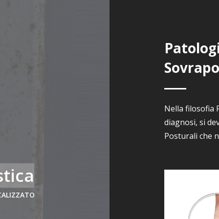
Patolog
Sovrapo
Nella filosofia
diagnosi, si d
Posturali che 
stica
CALIZZATO