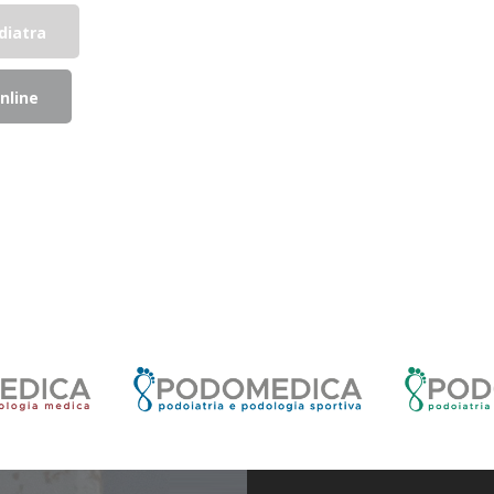
odiatra
nline