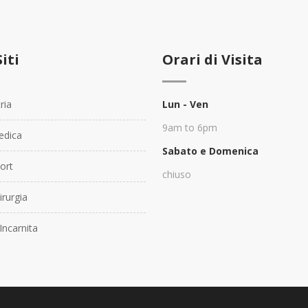
Siti
Orari di Visita
ria
Lun - Ven
9am to 6pm
dica
Sabato e Domenica
ort
chiuso
rurgia
Incarnita