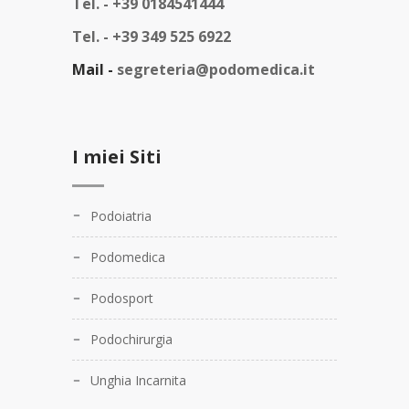
Tel. -
+39 0184541444
Tel. -
+39 349 525 6922
Mail -
segreteria@podomedica.it
I miei Siti
Podoiatria
Podomedica
Podosport
Podochirurgia
Unghia Incarnita