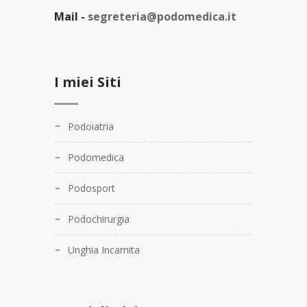
Mail -
segreteria@podomedica.it
I miei Siti
Podoiatria
Podomedica
Podosport
Podochirurgia
Unghia Incarnita