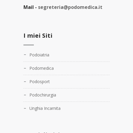
Mail -
segreteria@podomedica.it
I miei Siti
Podoiatria
Podomedica
Podosport
Podochirurgia
Unghia Incarnita