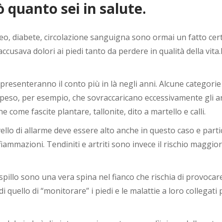
ò quanto sei in salute.
eo, diabete, circolazione sanguigna sono ormai un fatto cer
ccusava dolori ai piedi tanto da perdere in qualità della vita.
 presenteranno il conto più in là negli anni. Alcune categori
appeso, per esempio, che sovraccaricano eccessivamente gli 
come fascite plantare, tallonite, dito a martello e calli.
l livello di allarme deve essere alto anche in questo caso e pa
fiammazioni. Tendiniti e artriti sono invece il rischio maggiore 
spillo sono una vera spina nel fianco che rischia di provocare
di quello di “monitorare” i piedi e le malattie a loro collegat