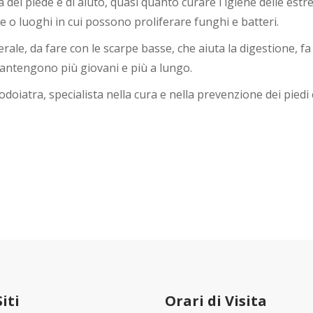
del piede è di aiuto, quasi quanto curare l`igiene delle estre
 o luoghi in cui possono proliferare funghi e batteri.
ale, da fare con le scarpe basse, che aiuta la digestione, fa 
mantengono più giovani e più a lungo.
doiatra, specialista nella cura e nella prevenzione dei piedi
Siti
Orari di Visita