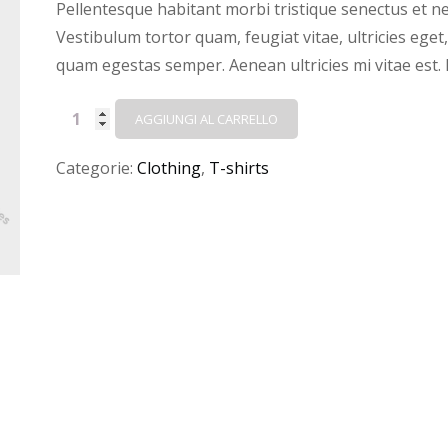
Pellentesque habitant morbi tristique senectus et n
Vestibulum tortor quam, feugiat vitae, ultricies eget
quam egestas semper. Aenean ultricies mi vitae est. 
Woo
AGGIUNGI AL CARRELLO
Ninja
Categorie:
Clothing
,
T-shirts
quantità