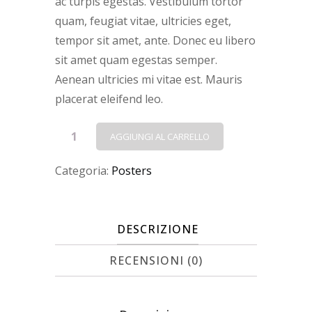
ac turpis egestas. Vestibulum tortor
quam, feugiat vitae, ultricies eget,
tempor sit amet, ante. Donec eu libero
sit amet quam egestas semper.
Aenean ultricies mi vitae est. Mauris
placerat eleifend leo.
Woo
AGGIUNGI AL CARRELLO
Logo
Categoria:
Posters
quantità
DESCRIZIONE
RECENSIONI (0)