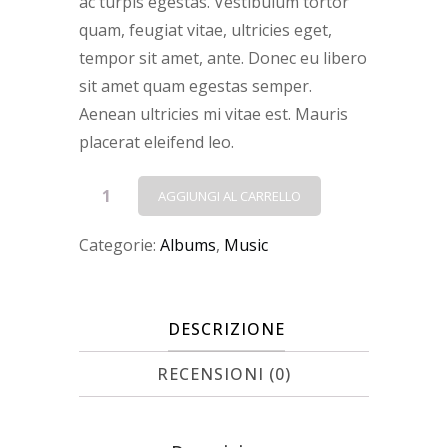
ac turpis egestas. Vestibulum tortor
quam, feugiat vitae, ultricies eget,
tempor sit amet, ante. Donec eu libero
sit amet quam egestas semper.
Aenean ultricies mi vitae est. Mauris
placerat eleifend leo.
Woo
AGGIUNGI AL CARRELLO
Album
Categorie:
Albums
,
Music
#4
quantità
DESCRIZIONE
RECENSIONI (0)