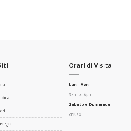
Siti
Orari di Visita
ria
Lun - Ven
9am to 6pm
dica
Sabato e Domenica
ort
chiuso
rurgia