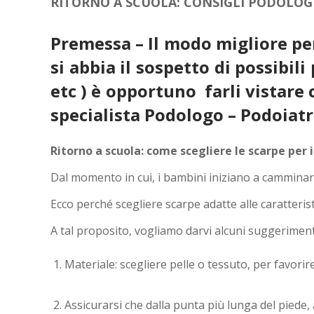
RITORNO A SCUOLA: CONSIGLI PODOLOGI
Premessa – Il modo migliore per
si abbia il sospetto di possibil
etc ) è opportuno farli vistare
specialista Podologo – Podoiatr
Ritorno a scuola: come scegliere le scarpe per i
Dal momento in cui, i bambini iniziano a camminare
Ecco perché scegliere scarpe adatte alle caratterist
A tal proposito, vogliamo darvi alcuni suggeriment
Materiale: scegliere pelle o tessuto, per favorire
Assicurarsi che dalla punta più lunga del piede, a