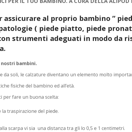
CI PER IL TUO BAMBINO. A CURA DELLA ALIPOD 
 assicurare al proprio bambino ” pied
i patologie ( piede piatto, piede pron
 con strumenti adeguati in modo da r
a.
 nostri bambini.
 da soli, le calzature diventano un elemento molto important
iche fisiche del bambino ed all’età.
i per fare un buona scelta:
 la traspirazione del piede.
lla scarpa vi sia una distanza tra gli lo 0,5 e 1 centimetri.