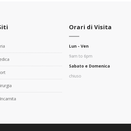
Siti
Orari di Visita
ria
Lun - Ven
9am to 6pm
dica
Sabato e Domenica
ort
chiuso
rurgia
Incarnita