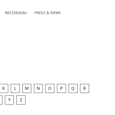
RECENSIONI
PRESS & NEWS
K
L
M
N
O
P
Q
R
Y
Z