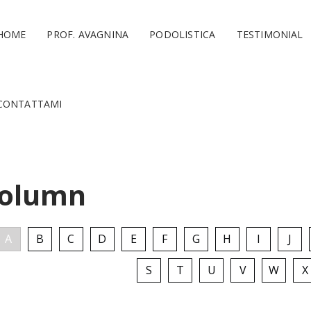
HOME
PROF. AVAGNINA
PODOLISTICA
TESTIMONIAL
CONTATTAMI
 Column
A
B
C
D
E
F
G
H
I
J
S
T
U
V
W
X