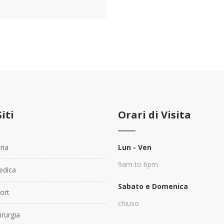
Siti
Orari di Visita
ria
Lun - Ven
9am to 6pm
dica
Sabato e Domenica
ort
chiuso
rurgia